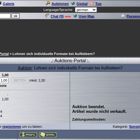
Galerie
Auktionen
Global
Top
Language/Sprache:
Chat (
0
)
User-Map
Passwor
new
Portal
» Lohnen sich individuelle Formate bei Aufklebern?
.: Auktions-Portal :.
Auktion
: Lohnen sich individuelle Formate bei Aufklebern?
1,00
mind. 1,00
bote
-
1,00
Auktion beendet.
Artikel wurde nicht verkauft.
34
34
Zahlungsmethoden:
er
registrieren
um zu bieten.
Kategorie:
Sonst