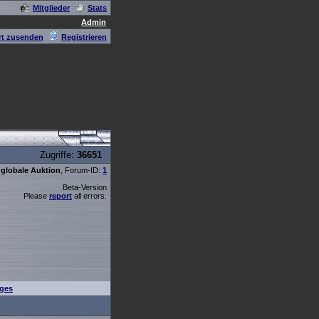
Mitglieder
Stats
Admin
t zusenden
Registrieren
Zugriffe:
36651
globale Auktion
, Forum-ID:
1
Beta-Version
Please
report
all errors.
iges