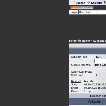
Suchen
Kalender
Login:
Forum Übersicht
»
Auktions-
aktueller Preis
:
EUR
Gebote (höchste):
keine Ge
Sofort-Kauf-Preis:
Start-Preis:
EUR
Restzeit
:
beendet
Start:
02.10.2025 18:33:
Ende:
03.10.2025 18:33:
Dauer:
1 Tag
Einloggen od
Verkäufer