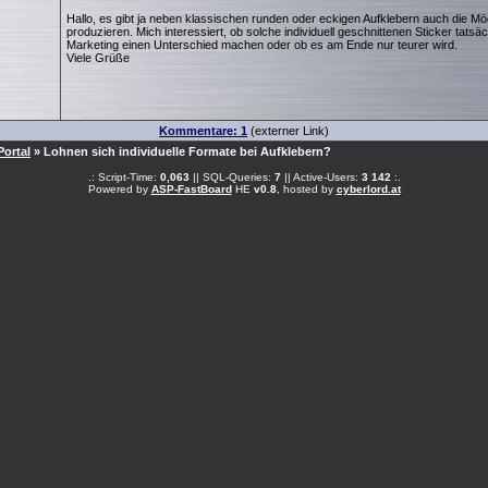
Hallo, es gibt ja neben klassischen runden oder eckigen Aufklebern auch die Mö
produzieren. Mich interessiert, ob solche individuell geschnittenen Sticker tatsä
Marketing einen Unterschied machen oder ob es am Ende nur teurer wird.
Viele Grüße
Kommentare: 1
(externer Link)
Portal
» Lohnen sich individuelle Formate bei Aufklebern?
.: Script-Time:
0,063
|| SQL-Queries:
7
|| Active-Users:
3 142
:.
Powered by
ASP-FastBoard
HE
v0.8
, hosted by
cyberlord.at