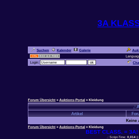
3A KLAS
Suchen
Kalender
Galerie
Auk
Languag
Login:
Cha
Forum Übersicht
»
Auktions-Portal
» Kleidung
.: 
Artikel
For
Keine 
Forum Übersicht
»
Auktions-Portal
» Kleidung
BEST CLASS. = 3A! 
.: Script-Time:
0,014
||