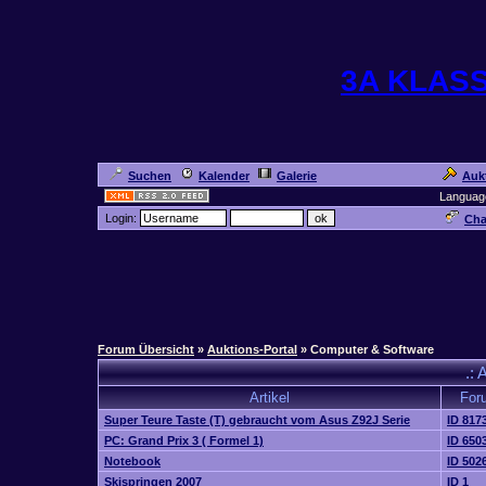
3A KLAS
Suchen
Kalender
Galerie
Auk
Languag
Login:
Cha
Forum Übersicht
»
Auktions-Portal
» Computer & Software
.: 
Artikel
For
Super Teure Taste (T) gebraucht vom Asus Z92J Serie
ID 817
PC: Grand Prix 3 ( Formel 1)
ID 650
Notebook
ID 502
Skispringen 2007
ID 1