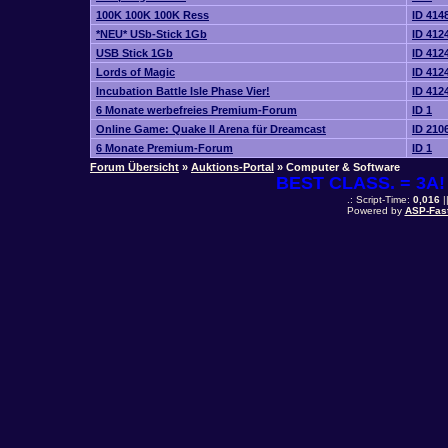
100K 100K 100K Ress
ID 414
*NEU* USb-Stick 1Gb
ID 412
USB Stick 1Gb
ID 412
Lords of Magic
ID 412
Incubation Battle Isle Phase Vier!
ID 412
6 Monate werbefreies Premium-Forum
ID 1
Online Game: Quake ll Arena für Dreamcast
ID 210
6 Monate Premium-Forum
ID 1
Forum Übersicht
»
Auktions-Portal
» Computer & Software
BEST CLASS. = 3A! 
.: Script-Time:
0,016
|
Powered by
ASP-Fas