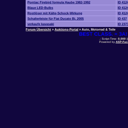
Pontiac Firebird formula Haube 1982-1992
ID 412
Blaue LED-Bulbs
ID 412
Rostlöser mit Kälte-Schock-Wirkung
ID 412
Schalterleiste für Fiat Ducato Bj. 2005
ID 437
verkaufe kavasaki
ID 237
Forum Übersicht
»
Auktions-Portal
» Auto, Motorrad & Teile
BEST CLASS. = 3A! 
.: Script-Time:
0,000
|
Powered by
ASP-Fas