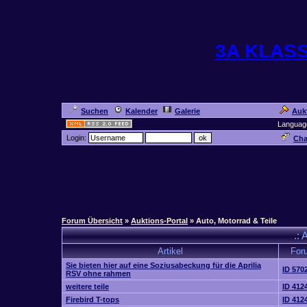
3A KLAS
Suchen
Kalender
Galerie
Auk
Languag
Login:
Cha
Forum Übersicht
»
Auktions-Portal
» Auto, Motorrad & Teile
.: 
Artikel
For
Sie bieten hier auf eine Soziusabeckung für die Aprilia
ID 570
RSV ohne rahmen
weitere teile
ID 412
Firebird T-tops
ID 412