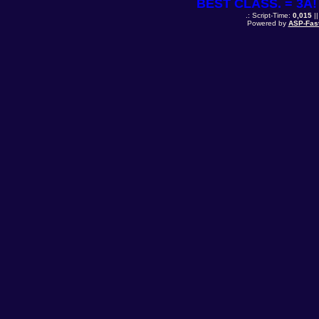
BEST CLASS. = 3A! 
.: Script-Time:
0,015
||
Powered by
ASP-Fas