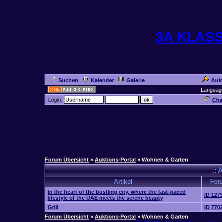
3A KLAS
Suchen
Kalender
Galerie
Auk
Languag
Login:
Cha
Forum Übersicht
»
Auktions-Portal
» Wohnen & Garten
.: 
Artikel
For
In the heart of the bustling city, where the fast-paced
ID 127
lifestyle of the UAE meets the serene beauty
Grill
ID 770
Forum Übersicht
»
Auktions-Portal
» Wohnen & Garten