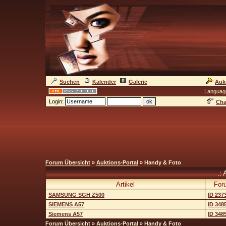
Suchen
Kalender
Galerie
Auk
Languag
Login:
Cha
Forum Übersicht
»
Auktions-Portal
» Handy & Foto
.: 
Artikel
For
SAMSUNG SGH Z500
ID 237
SIEMENS A57
ID 348
Siemens A57
ID 348
Forum Übersicht
»
Auktions-Portal
» Handy & Foto