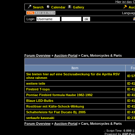
Hier ist das
Search
Calendar
Gallery
Auc
Languag
Login:
Forum Overview
»
Auction-Portal
» Cars, Motorcycles & Parts
.:
Item
Fo
Sie bieten hier auf eine Soziusabeckung für die Aprilia RSV
ID 5
ohne rahmen
weitere teile
ID 4
Firebird T-tops
ID 4
Pontiac Firebird formula Haube 1982-1992
ID 4
Blaue LED-Bulbs
ID 4
Rostlöser mit Kälte-Schock-Wirkung
ID 4
Schalterleiste für Fiat Ducato Bj. 2005
ID 4
verkaufe kavasaki
ID 2
Forum Overview
»
Auction-Portal
» Cars, Motorcycles & Parts
.: Script-Time:
0.000
||
Powered by
ASP-Fas