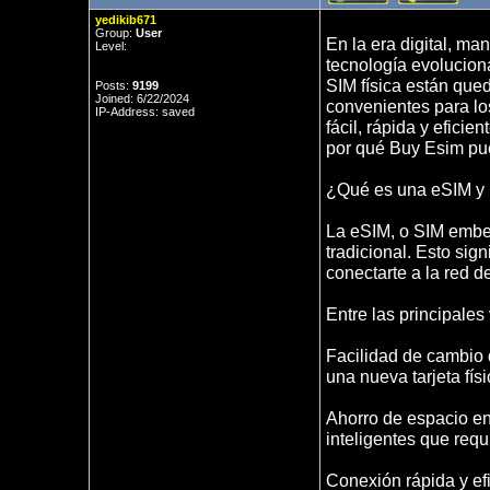
yedikib671
Group:
User
En la era digital, m
Level:
tecnología evoluciona
SIM física están que
Posts:
9199
Joined: 6/22/2024
convenientes para lo
IP-Address: saved
fácil, rápida y eficie
por qué Buy Esim pued
¿Qué es una eSIM y 
La eSIM, o SIM embebi
tradicional. Esto sign
conectarte a la red d
Entre las principale
Facilidad de cambio
una nueva tarjeta físi
Ahorro de espacio en e
inteligentes que req
Conexión rápida y efi