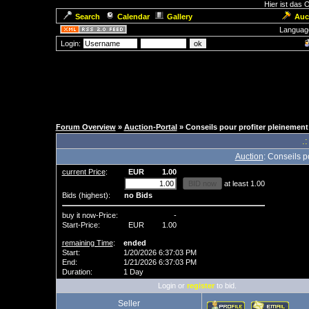
Hier ist das
Search
Calendar
Gallery
Auc
Languag
Login:
Forum Overview
»
Auction-Portal
» Conseils pour profiter pleinemen
.:
Auction
: Conseils p
current Price
:
EUR
1.00
at least 1.00
Bids (highest):
no Bids
buy it now-Price:
-
Start-Price:
EUR
1.00
remaining Time
:
ended
Start:
1/20/2026 6:37:03 PM
End:
1/21/2026 6:37:03 PM
Duration:
1 Day
Login or
register
to bid.
Seller