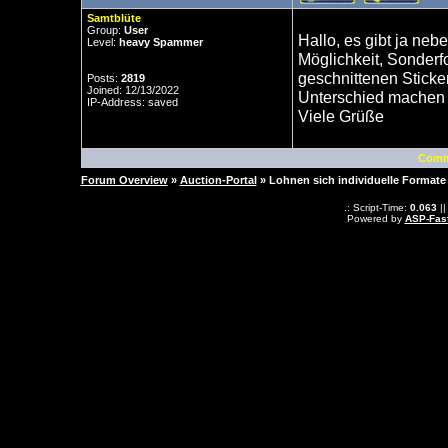
Samtblüte
Group:
User
Hallo, es gibt ja ne
Level:
heavy Spammer
Möglichkeit, Sonderfo
geschnittenen Sticker
Posts:
2819
Joined: 12/13/2022
Unterschied machen o
IP-Address: saved
Viele Grüße
Comm
Forum Overview
»
Auction-Portal
» Lohnen sich individuelle Formate
.: Script-Time:
0.063
||
Powered by
ASP-Fas