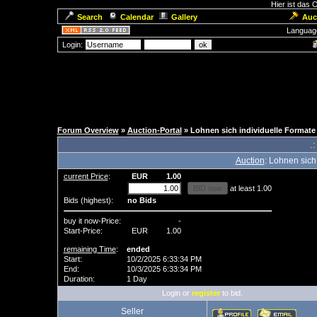
Hier ist das
Search
Calendar
Gallery
Auc
Languag
Login:
Forum Overview
»
Auction-Portal
» Lohnen sich individuelle Formate
.:
Auction
: Lohnen sich
current Price
:
EUR
1.00
at least 1.00
Bids (highest):
no Bids
buy it now-Price:
-
Start-Price:
EUR
1.00
remaining Time
:
ended
Start:
10/2/2025 6:33:34 PM
End:
10/3/2025 6:33:34 PM
Duration:
1 Day
Login or
register
to bid.
Seller