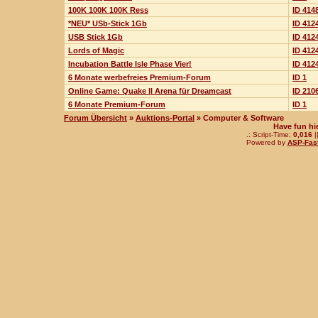
100K 100K 100K Ress
ID 414
*NEU* USb-Stick 1Gb
ID 412
USB Stick 1Gb
ID 412
Lords of Magic
ID 412
Incubation Battle Isle Phase Vier!
ID 412
6 Monate werbefreies Premium-Forum
ID 1
Online Game: Quake ll Arena für Dreamcast
ID 210
6 Monate Premium-Forum
ID 1
Forum Übersicht
»
Auktions-Portal
» Computer & Software
Have fun hi
.: Script-Time:
0,016
|
Powered by
ASP-Fas