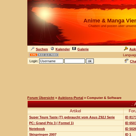
Anime & Manga Vie
Chatten und posten über unsere
Suchen
Kalender
Galerie
Auk
Languag
Login:
Cha
Forum Übersicht
»
Auktions-Portal
» Computer & Software
.: 
Artikel
For
Super Teure Taste (T) gebraucht vom Asus Z92J Serie
ID 817
PC: Grand Prix 3 ( Formel 1)
ID 650
Notebook
ID 502
Skispringen 2007
ID 1