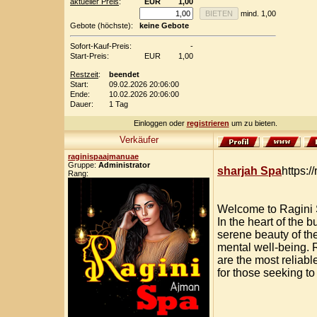
aktueller Preis
:
EUR
1,00
mind. 1,00
Gebote (höchste):
keine Gebote
Sofort-Kauf-Preis:
-
Start-Preis:
EUR
1,00
Restzeit
:
beendet
Start:
09.02.2026 20:06:00
Ende:
10.02.2026 20:06:00
Dauer:
1 Tag
Einloggen oder
registrieren
um zu bieten.
Verkäufer
raginispaajmanuae
Gruppe:
Administrator
sharjah Spa
https:/
Rang:
Welcome to Ragini 
In the heart of the b
serene beauty of the
mental well-being. 
are the most reliab
for those seeking to