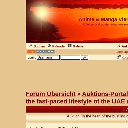
Anime & Manga Vie
Chatten und posten über unsere
Suchen
Kalender
Galerie
Auk
Languag
Login:
Cha
Forum Übersicht
»
Auktions-Portal
the fast-paced lifestyle of the UA
.: 
Auktion
: In the heart of the bustling
t