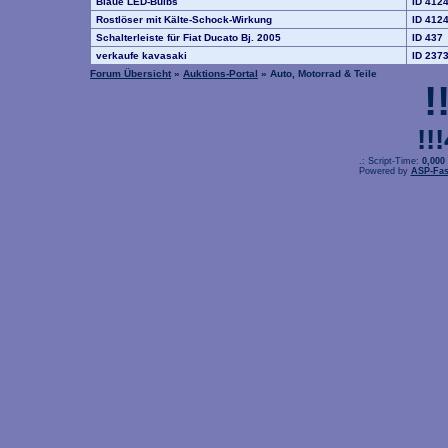
Blaue LED-Bulbs
ID 412
Rostlöser mit Kälte-Schock-Wirkung
ID 412
Schalterleiste für Fiat Ducato Bj. 2005
ID 437
verkaufe kavasaki
ID 237
Forum Übersicht
»
Auktions-Portal
» Auto, Motorrad & Teile
!
!!
.: Script-Time:
0,000
Powered by
ASP-Fas