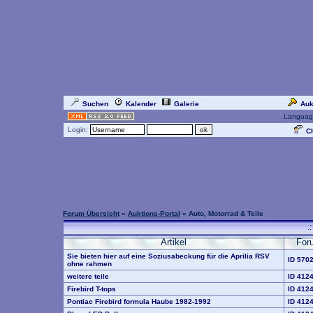
Suchen
Kalender
Galerie
Auk
Languag
Login:
Ch
Forum Übersicht
»
Auktions-Portal
» Auto, Motorrad & Teile
.
Artikel
For
Sie bieten hier auf eine Soziusabeckung für die Aprilia RSV
ID 570
ohne rahmen
weitere teile
ID 412
Firebird T-tops
ID 412
Pontiac Firebird formula Haube 1982-1992
ID 412