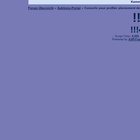
Komme
Forum Übersicht
»
Auktions-Portal
» Conseils pour profiter pleinement d
!
!!
.: Script-Time:
0,031
Powered by
ASP-Fas