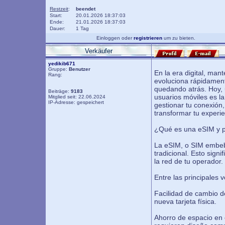
Restzeit
:
beendet
Start:
20.01.2026 18:37:03
Ende:
21.01.2026 18:37:03
Dauer:
1 Tag
Einloggen oder
registrieren
um zu bieten.
Verkäufer
yedikib671
Gruppe:
Benutzer
En la era digital, ma
Rang:
evoluciona rápidamente
quedando atrás. Hoy, 
Beiträge:
9183
usuarios móviles es la
Mitglied seit: 22.06.2024
IP-Adresse: gespeichert
gestionar tu conexión
transformar tu experien
¿Qué es una eSIM y p
La eSIM, o SIM embebid
tradicional. Esto sign
la red de tu operador.
Entre las principales
Facilidad de cambio 
nueva tarjeta física.
Ahorro de espacio en el