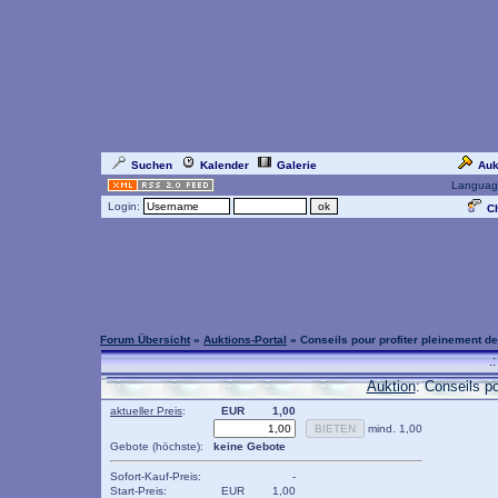
Suchen
Kalender
Galerie
Auk
Languag
Login:
Ch
Forum Übersicht
»
Auktions-Portal
» Conseils pour profiter pleinement d
.
Auktion
: Conseils p
aktueller Preis
:
EUR
1,00
mind. 1,00
Gebote (höchste):
keine Gebote
Sofort-Kauf-Preis:
-
Start-Preis:
EUR
1,00