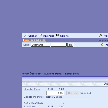
Suchen
Kalender
Galerie
Auk
Languag
Login:
Ch
Forum Übersicht
»
Auktions-Portal
» horror story
.
Au
aktueller Preis
:
EUR
1,00
mind. 1,00
Gebote (höchste):
keine Gebote
Sofort-Kauf-Preis:
-
Start-Preis:
EUR
1,00