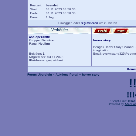
Restzeit
:
beendet
Start:
03.11.2023 03:50:36
Ende:
04.11.2023 03:50:36
Dauer:
1 Tag
Einloggen oder
registrieren
um zu bieten.
Verkäufer
asalopezab99
Gruppe:
Benutzer
horror story
Rang:
Neuling
Bengali Horror Story Channel -
imagination.
Beiträge:
1
Email: evelynwang325@getn
Mitglied seit: 03.11.2023
IP-Adresse: gespeichert
Komme
Forum Übersicht
»
Auktions-Portal
» horror story
!
!!
.: Script-Time:
0,047
Powered by
ASP-Fas