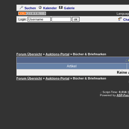
Suchen
Kalender
Galerie
Languag
Login:
Cha
Forum Übersicht
»
Auktions-Portal
» Bücher & Briefmarken
.:
Artikel
Keine 
Forum Übersicht
»
Auktions-Portal
» Bücher & Briefmarken
.: Script-Time:
0,016
|
Powered by
ASP-Fas