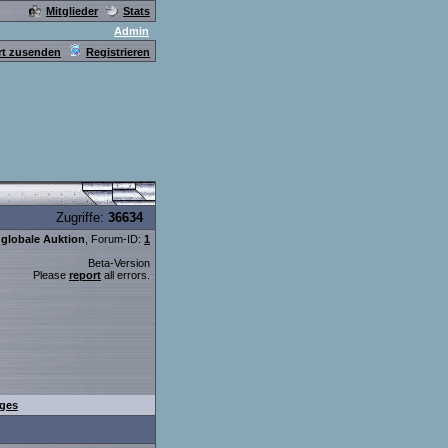
Mitglieder
Stats
Admin
t zusenden
Registrieren
Zugriffe:
36634
globale Auktion
, Forum-ID:
1
Beta-Version
Please
report
all errors.
iges