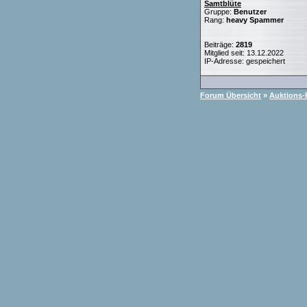
Samtblüte
Gruppe:
Benutzer
Rang:
heavy Spammer
Beiträge:
2819
Mitglied seit: 13.12.2022
IP-Adresse: gespeichert
Forum Übersicht
»
Auktions-