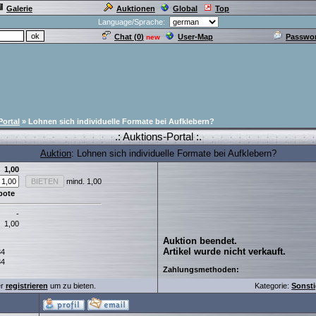
Galerie
Auktionen
Global
Top
Language/Sprache:
Chat (
0
)
User-Map
Passwor
new
Portal
» Lohnen sich individuelle Formate bei Aufklebern?
.: Auktions-Portal :.
Auktion
: Lohnen sich individuelle Formate bei Aufklebern?
1,00
mind. 1,00
bote
-
1,00
Auktion beendet.
Artikel wurde nicht verkauft.
34
34
Zahlungsmethoden:
er
registrieren
um zu bieten.
Kategorie:
Sonst