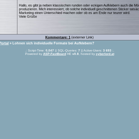
Hallo, es gibt ja neben klassischen runden oder eckigen Aufklebern auch die Mö
produzieren. Mich interessiert, ob solche individuell geschnittenen Sticker tatsä
Marketing einen Unterschied machen oder ob es am Ende nur teurer wird.
Viele Grüße
Kommentare: 1
(externer Link)
Portal
» Lohnen sich individuelle Formate bei Aufklebern?
.: Script-Time:
0,047
|| SQL-Queries:
7
|| Active-Users:
3 693
:.
Powered by
ASP-FastBoard
HE
v0.8
, hosted by
cyberlord.at