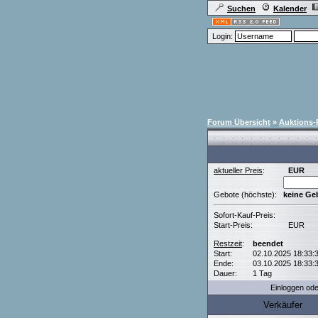
Suchen
Kalender
Login:
Forum Übersicht
»
Auktions-
aktueller Preis
:
EUR
Gebote (höchste):
keine Ge
Sofort-Kauf-Preis:
Start-Preis:
EUR
Restzeit
:
beendet
Start:
02.10.2025 18:33:
Ende:
03.10.2025 18:33:
Dauer:
1 Tag
Einloggen od
Verkäufer