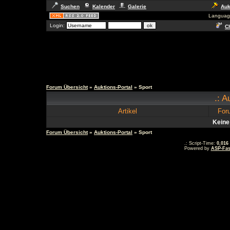
Suchen
Kalender
Galerie
Auk
Languag
Login:
Ch
Forum Übersicht
»
Auktions-Portal
» Sport
.: A
Artikel
For
Keine
Forum Übersicht
»
Auktions-Portal
» Sport
.: Script-Time:
0,016
Powered by
ASP-Fas