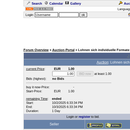
Search
Calendar
Gallery
Auc
Languag
Login:
Forum Overview
»
Auction-Portal
» Lohnen sich individuelle Formate
.:
Auction
: Lohnen sich
current Price
:
EUR
1.00
at least 1.00
Bids (highest):
no Bids
buy it now-Price:
-
Start-Price:
EUR
1.00
remaining Time
:
ended
Start:
10/2/2025 6:33:34 PM
End:
10/3/2025 6:33:34 PM
Duration:
1 Day
Login or
register
to bid.
Seller