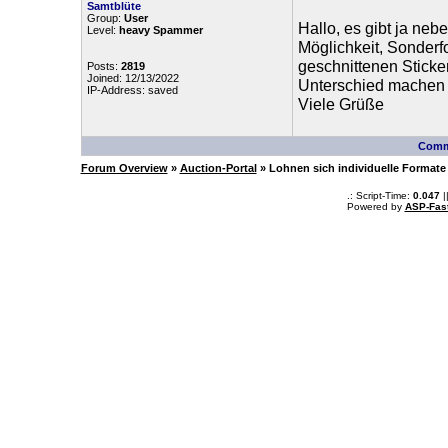
Samtblüte
Group:
User
Hallo, es gibt ja ne
Level:
heavy Spammer
Möglichkeit, Sonderfo
geschnittenen Sticker
Posts:
2819
Joined: 12/13/2022
Unterschied machen o
IP-Address: saved
Viele Grüße
Comm
Forum Overview
»
Auction-Portal
» Lohnen sich individuelle Formate
.: Script-Time:
0.047
|
Powered by
ASP-Fas