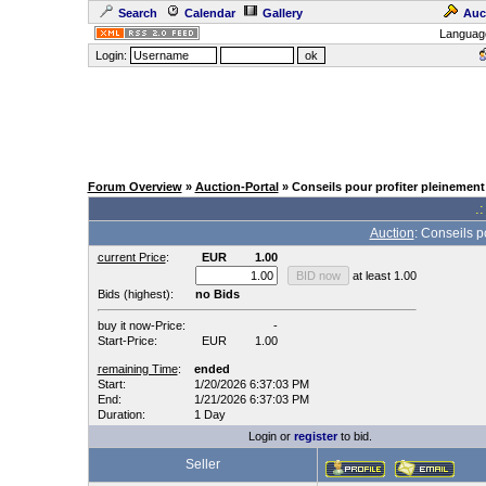
Search
Calendar
Gallery
Auc
Languag
Login:
Forum Overview
»
Auction-Portal
» Conseils pour profiter pleinemen
.:
Auction
: Conseils p
current Price
:
EUR
1.00
at least 1.00
Bids (highest):
no Bids
buy it now-Price:
-
Start-Price:
EUR
1.00
remaining Time
:
ended
Start:
1/20/2026 6:37:03 PM
End:
1/21/2026 6:37:03 PM
Duration:
1 Day
Login or
register
to bid.
Seller