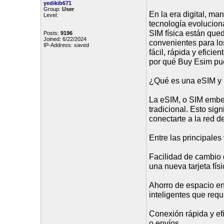
yedikib671
Group:
User
En la era digital, m
Level:
tecnología evoluciona
SIM física están que
Posts:
9196
Joined: 6/22/2024
convenientes para lo
IP-Address: saved
fácil, rápida y eficie
por qué Buy Esim pued
¿Qué es una eSIM y 
La eSIM, o SIM embebi
tradicional. Esto sign
conectarte a la red d
Entre las principale
Facilidad de cambio
una nueva tarjeta físi
Ahorro de espacio en e
inteligentes que req
Conexión rápida y efi
o envíos.