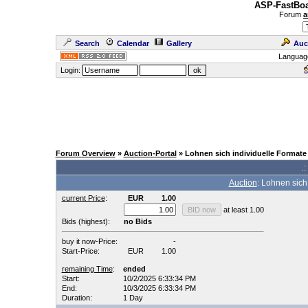
ASP-FastBoa
Forum
a
Search
Calendar
Gallery
Auc
Languag
Login:
Forum Overview
»
Auction-Portal
» Lohnen sich individuelle Formate
.:
Auction
: Lohnen sich
current Price
:
EUR
1.00
at least 1.00
Bids (highest):
no Bids
buy it now-Price:
-
Start-Price:
EUR
1.00
remaining Time
:
ended
Start:
10/2/2025 6:33:34 PM
End:
10/3/2025 6:33:34 PM
Duration:
1 Day