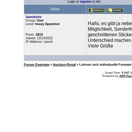
Login or
register
to bid.
Seller
Samtblüte
Group:
User
Hallo, es gibt ja ne
Level:
heavy Spammer
Möglichkeit, Sonderfo
geschnittenen Sticker
Posts:
2819
Joined: 12/13/2022
Unterschied machen o
IP-Address: saved
Viele Grüße
Forum Overview
»
Auction-Portal
» Lohnen sich individuelle Formate
.: Script-Time:
0.047
|
Powered by
ASP-Fas