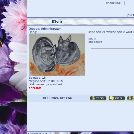
knobel live
(nur 
01vio
Gruppe:
Administrator
Rang:
liebe spieler, welche spiele wollt
sugar
knobellive
Beiträge:
16
Mitglied seit: 26.08.2015
IP-Adresse: gespeichert
10.10.2024 18:11:56
Seiten: (
1
) [1]
»