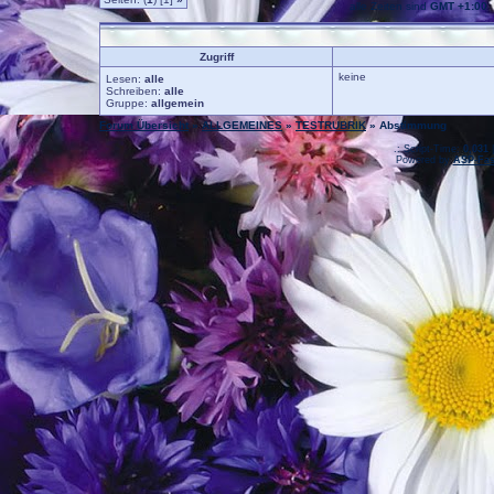
alle Zeiten sind
GMT +1:00
Zugriff
keine
Lesen:
alle
Schreiben:
alle
Gruppe:
allgemein
Forum Übersicht
»
ALLGEMEINES
»
TESTRUBRIK
» Abstimmung
.: Script-Time:
0,031
|
Powered by
ASP-Fas