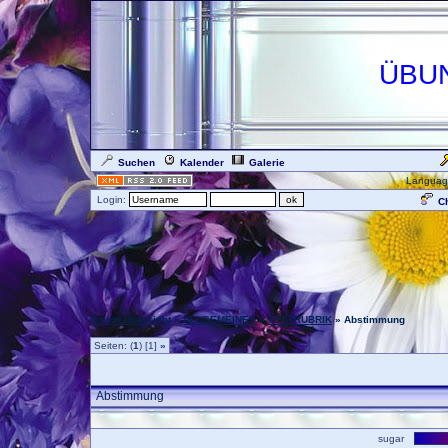
ÜBU
Suchen
Kalender
Galerie
Languag
Login:
Ch
Forum Übersicht
»
ALLGEMEINES
»
TESTRUBRIK
» Abstimmung
Seiten: (
1
) [1]
»
Abstimmung
sugar