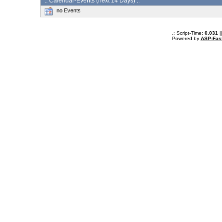
:: Calendar-Events (next 14 Days) :.
no Events
.: Script-Time:
0.031
|
Powered by
ASP-Fas