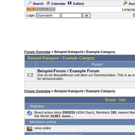
Search
Calendar
Gallery
Auc
Languag
Login:
Forum Overview
» Beispiel-Kategorie / Example Category
Beispiel-Kategorie / Example Category
Forum
Beispiel-Forum / Example Forum
Das ist ein Beispielforum und dient zur Demonstration. This is an
for demonstration.
Forum Overview
» Beispiel-Kategorie / Example Category
.: Board - Info :.
:: Statistics :.
Board active since
2/5/2015
(4204 Days), Members
193
, newest M
this Month
10,657
,
more ..
:: Members online :.
none online