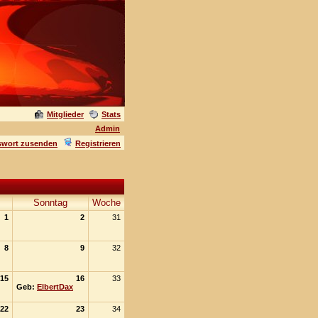
Mitglieder
Stats
Admin
swort zusenden
Registrieren
Sonntag
Woche
1
2
31
8
9
32
15
16
33
Geb:
ElbertDax
22
23
34