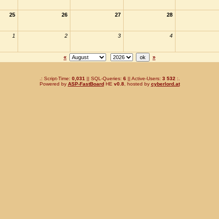
25
26
27
28
1
2
3
4
«
»
.: Script-Time:
0,031
|| SQL-Queries:
6
|| Active-Users:
3 532
:.
Powered by
ASP-FastBoard
HE
v0.8
, hosted by
cyberlord.at