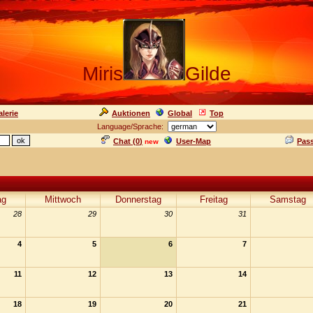
Miris
Gilde
lerie
Auktionen
Global
Top
Language/Sprache:
Chat (
0
)
User-Map
Pas
new
ag
Mittwoch
Donnerstag
Freitag
Samstag
28
29
30
31
4
5
6
7
11
12
13
14
18
19
20
21