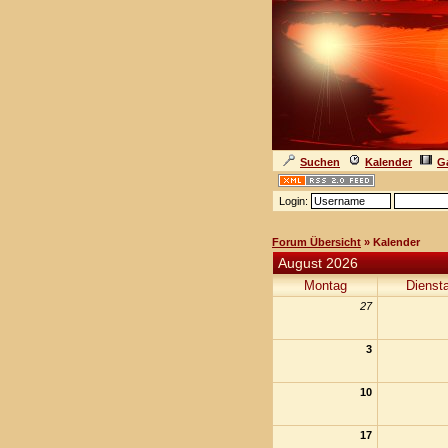
Suchen
Kalender
Ga
Login:
Forum Übersicht
» Kalender
August 2026
Montag
Dienst
27
3
10
17