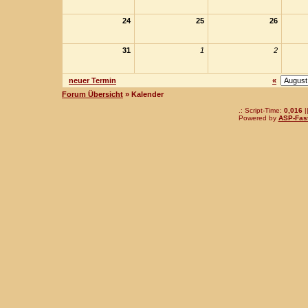
24
25
26
31
1
2
neuer Termin
«
Forum Übersicht
» Kalender
.: Script-Time:
0,016
|
Powered by
ASP-Fas