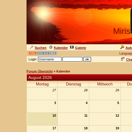
Miris
Suchen
Kalender
Galerie
Auk
Languag
Login:
Cha
Forum Übersicht
» Kalender
August 2026
Montag
Dienstag
Mittwoch
Do
27
28
29
3
4
5
10
11
12
17
18
19