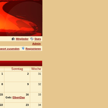
Mitglieder
Stats
Admin
swort zusenden
Registrieren
Sonntag
Woche
1
2
31
8
9
32
15
16
33
Geb:
ElbertDax
22
23
34