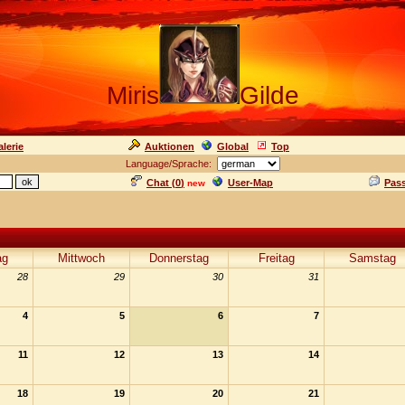
Miris
Gilde
lerie
Auktionen
Global
Top
Language/Sprache:
Chat (
0
)
User-Map
Pas
new
ag
Mittwoch
Donnerstag
Freitag
Samstag
28
29
30
31
4
5
6
7
11
12
13
14
18
19
20
21