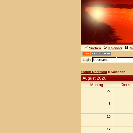
Suchen
Kalender
Ga
Login:
Forum Übersicht
» Kalender
August 2026
Montag
Dienst
27
3
10
17