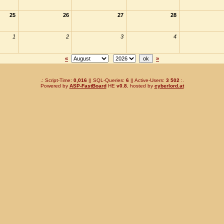
25
26
27
28
1
2
3
4
«
»
.: Script-Time:
0,016
|| SQL-Queries:
6
|| Active-Users:
3 502
:.
Powered by
ASP-FastBoard
HE
v0.8
, hosted by
cyberlord.at