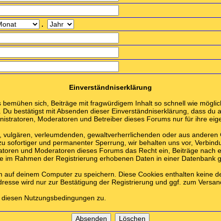
.
Einverständniserklärung
emühen sich, Beiträge mit fragwürdigem Inhalt so schnell wie möglich
. Du bestätigst mit Absenden dieser Einverständniserklärung, dass du a
stratoren, Moderatoren und Betreiber dieses Forums nur für ihre eige
en, vulgären, verleumdenden, gewaltverherrlichenden oder aus anderen
zu sofortiger und permanenter Sperrung, wir behalten uns vor, Verbind
ratoren und Moderatoren dieses Forums das Recht ein, Beiträge nach 
die im Rahmen der Registrierung erhobenen Daten in einer Datenbank 
n auf deinem Computer zu speichern. Diese Cookies enthalten keine 
dresse wird nur zur Bestätigung der Registrierung und ggf. zum Vers
u diesen Nutzungsbedingungen zu.