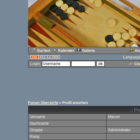
Suchen
Kalender
Galerie
Au
Language
Login:
Cha
Forum Übersicht
» Profil ansehen
.: Pr
Vorname
Marcel
Nachname
Gruppe
Administrator
Rang