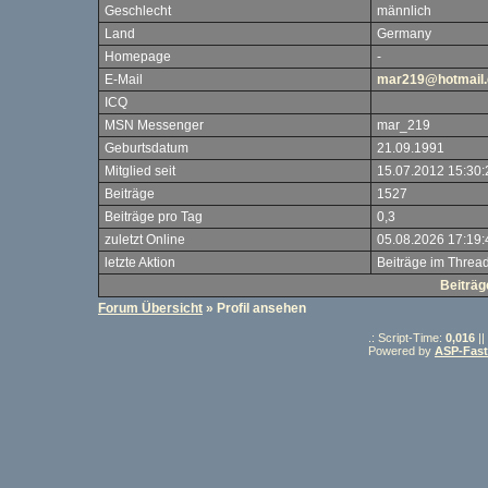
Geschlecht
männlich
Land
Germany
Homepage
-
E-Mail
mar219@hotmail.
ICQ
MSN Messenger
mar_219
Geburtsdatum
21.09.1991
Mitglied seit
15.07.2012 15:30:
Beiträge
1527
Beiträge pro Tag
0,3
zuletzt Online
05.08.2026 17:19:
letzte Aktion
Beiträge im Threa
Beiträ
Forum Übersicht
» Profil ansehen
.: Script-Time:
0,016
||
Powered by
ASP-Fas