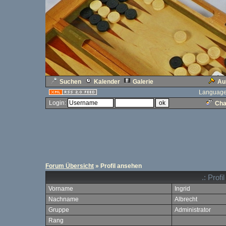
Suchen
Kalender
Galerie
Au
Language
Login:
Cha
Forum Übersicht
» Profil ansehen
.: Prof
Vorname
Ingrid
Nachname
Albrecht
Gruppe
Administrator
Rang