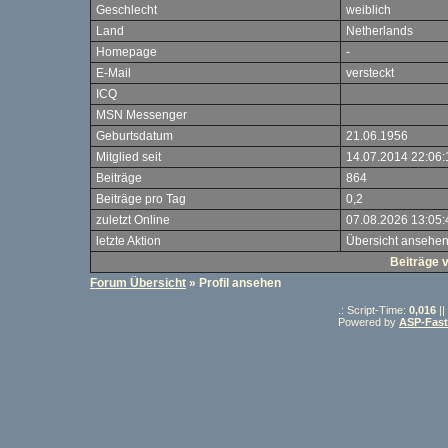
Geschlecht
weiblich
Land
Netherlands
Homepage
-
E-Mail
versteckt
ICQ
MSN Messenger
Geburtsdatum
21.06.1956
Mitglied seit
14.07.2014 22:06:
Beiträge
864
Beiträge pro Tag
0,2
zuletzt Online
07.08.2026 13:05:
letzte Aktion
Übersicht ansehe
Beiträge 
Forum Übersicht
» Profil ansehen
.: Script-Time:
0,016
||
Powered by
ASP-Fas