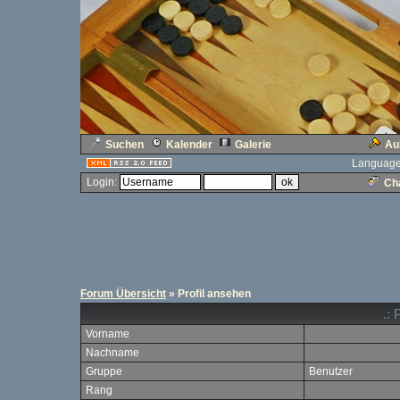
Suchen
Kalender
Galerie
Au
Language
Login:
Cha
Forum Übersicht
» Profil ansehen
.: 
Vorname
Nachname
Gruppe
Benutzer
Rang