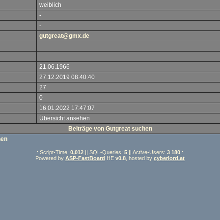
weiblich
-
-
gutgreat@gmx.de
21.06.1966
27.12.2019 08:40:40
27
0
16.01.2022 17:47:07
Übersicht ansehen
Beiträge von Gutgreat suchen
hen
.: Script-Time:
0,012
|| SQL-Queries:
5
|| Active-Users:
3 180
:.
Powered by
ASP-FastBoard
HE
v0.8
, hosted by
cyberlord.at