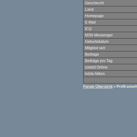
Geschlecht
Land
Homepage
E-Mail
ICQ
MSN Messenger
Geburtsdatum
Mitglied seit
Beiträge
Beiträge pro Tag
zuletzt Online
letzte Aktion
Forum Übersicht
» Profil anse