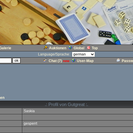
Galerie
Auktionen
Global
Top
Language/Sprache:
Chat (
7
)
User-Map
Passw
new
hen
.: Profil von Gutgreat :.
Saskia
gesperrt