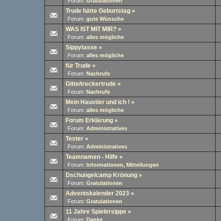
Forum:
Gratulationen
Trude hätte Geburtstag
»
Forum:
gute Wünsche
WAS IST MIT MIR?
»
Forum:
alles mögliche
Sippytasse
»
Forum:
alles mögliche
für Trude
»
Forum:
Nachrufe
Gitte/treckertrude
»
Forum:
Nachrufe
Mein Haustier und ich !
»
Forum:
alles mögliche
Forum Erklärung
»
Forum:
Administratives
Tester
»
Forum:
Administratives
Teamnamen - Hilfe
»
Forum:
Informationen, Mitteilungen
Dschungelcamp Krönung
»
Forum:
Gratulationen
Adventskalender 2023
»
Forum:
Gratulationen
11 Jahre Spielersippe
»
Forum:
Danke