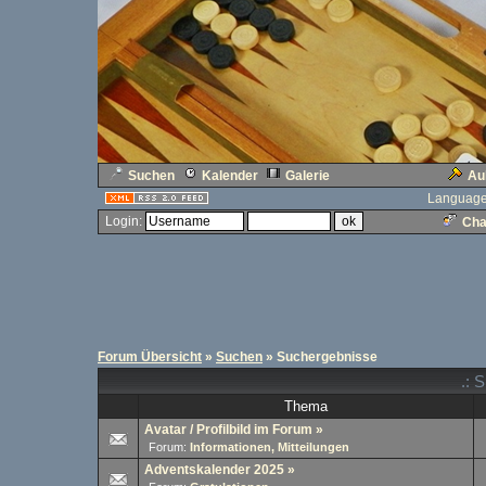
Suchen
Kalender
Galerie
Au
Language
Login:
Cha
Forum Übersicht
»
Suchen
» Suchergebnisse
.: 
Thema
Avatar / Profilbild im Forum
»
Forum:
Informationen, Mitteilungen
Adventskalender 2025
»