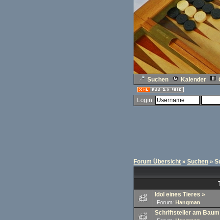
Suchen
Kalender
Login:
Forum Übersicht
»
Suchen
» S
Idol eines Tieres
»
Forum:
Hangman
Schriftsteller am Baum