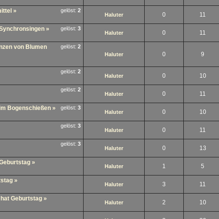
ittel
»
gelöst:
2
0
11
Haluter
 Synchronsingen
»
gelöst:
3
0
11
Haluter
lanzen von Blumen
gelöst:
2
0
9
Haluter
gelöst:
2
0
10
Haluter
gelöst:
2
0
11
Haluter
im Bogenschießen
»
gelöst:
3
0
10
Haluter
gelöst:
3
0
11
Haluter
gelöst:
3
0
13
Haluter
 Geburtstag
»
1
5
Haluter
tstag
»
3
11
Haluter
 hat Geburtstag
»
2
10
Haluter