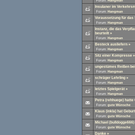
Forum:
Hangman
Insulaner im Verkehrsm
Forum:
Hangman
Voraussetzung für das
Forum:
Hangman
Instanz, die das Verpf
beurteilt
»
Forum:
Hangman
Besteck ausliefern
»
Forum:
Hangman
Sitz einer Kompresse
»
Forum:
Hangman
ungestümes Reißen be
Forum:
Hangman
schräger Lehrling
»
Forum:
Hangman
letztes Spielgerät
»
Forum:
Hangman
Petra (rehhuege) hatte
Forum:
gute Wünsche
Klaus (inkla) hat Gebur
Forum:
gute Wünsche
Michael (bulldogge666)
Forum:
gute Wünsche
Danke
»