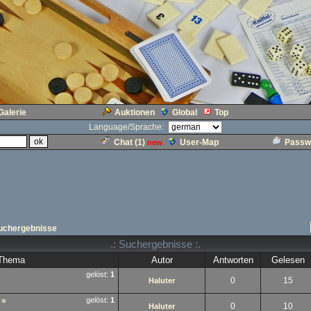
Galerie
Auktionen
Global
Top
Language/Sprache:
Chat (
1
)
User-Map
Passw
new
uchergebnisse
.: Suchergebnisse :.
Thema
Autor
Antworten
Gelesen
gelöst:
1
0
15
Haluter
»
gelöst:
1
0
10
Haluter