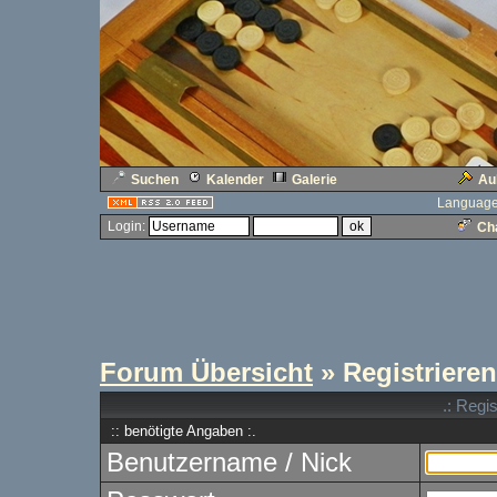
Suchen
Kalender
Galerie
Au
Language
Login:
Cha
Forum Übersicht
» Registrieren
.: Regi
:: benötigte Angaben :.
Benutzername / Nick