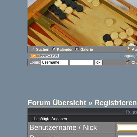
Suchen
Kalender
Galerie
Au
Language
Login:
Cha
Forum Übersicht
» Registrieren
.: Regi
:: benötigte Angaben :.
Benutzername / Nick