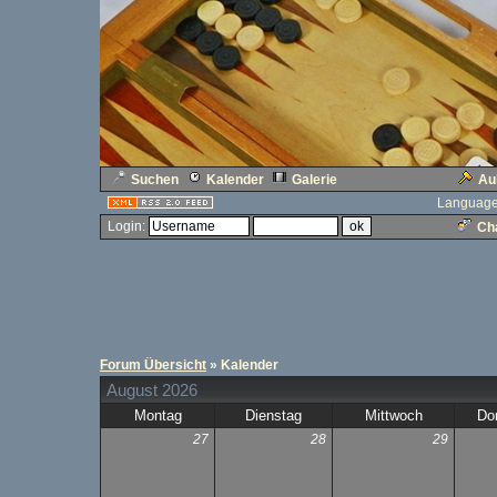
Suchen
Kalender
Galerie
Au
Language
Login:
Cha
Forum Übersicht
» Kalender
August 2026
Montag
Dienstag
Mittwoch
Do
27
28
29