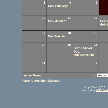
3
4
5
Geb:
rehhuege
10
11
12
Geb:
diddi127
Geb:
Geb:
17
18
19
Geb:
brischitt
24
25
26
Geb:
andidart
Geb:
muckelchen48
31
1
2
neuer Termin
«
Forum Übersicht
» Kalender
.: Script-Time:
0,016
||
Powered by
ASP-Fas