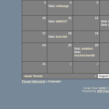
3
4
5
Geb:
rehhuege
10
11
12
Geb:
diddi127
Geb:
Geb:
17
18
19
Geb:
brischitt
24
25
26
Geb:
andidart
Geb:
muckelchen48
31
1
2
neuer Termin
«
Forum Übersicht
» Kalender
.: Script-Time:
0,016
||
Powered by
ASP-Fas