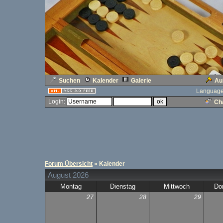
Suchen
Kalender
Galerie
Au
Language
Login:
Cha
Forum Übersicht
» Kalender
August 2026
Montag
Dienstag
Mittwoch
Do
27
28
29