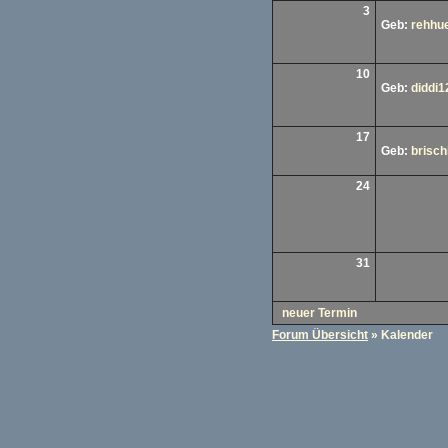
3
Geb:
rehhu
10
Geb:
diddi1
17
Geb:
brischi
24
31
neuer Termin
Forum Übersicht
» Kalender