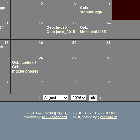
4
5
6
7
ege
Geb:
staubmuggle
11
12
13
14
27
Geb:
haus5
Geb:
Geb:
josie_2015
binnieda81455
18
19
20
21
tt
25
26
27
28
Geb:
andidart
Geb:
muckelchen48
1
2
3
4
«
»
.: Script-Time:
0,016
|| SQL-Queries:
6
|| Active-Users:
8 189
:.
Powered by
ASP-FastBoard
HE
v0.8
, hosted by
cyberlord.at