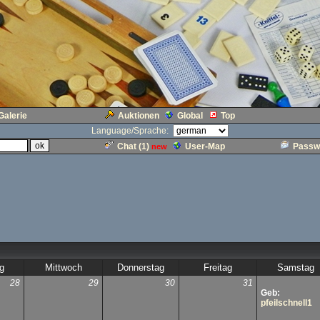
Galerie
Auktionen
Global
Top
Language/Sprache:
Chat (
1
)
User-Map
Passw
new
g
Mittwoch
Donnerstag
Freitag
Samstag
28
29
30
31
Geb:
pfeilschnell1