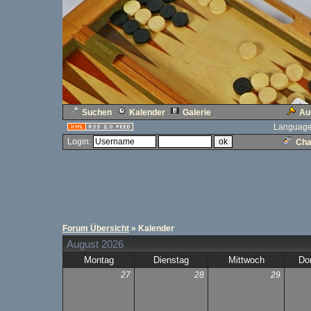
Suchen
Kalender
Galerie
Au
Language
Login:
Cha
Forum Übersicht
» Kalender
August 2026
Montag
Dienstag
Mittwoch
Do
27
28
29