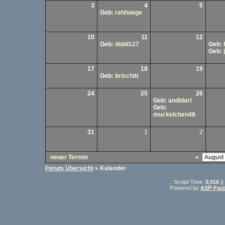
3
4
5
Geb:
rehhuege
10
11
12
Geb:
diddi127
Geb:
Geb:
17
18
19
Geb:
brischitt
24
25
26
Geb:
andidart
Geb:
muckelchen48
31
1
2
neuer Termin
«
Forum Übersicht
» Kalender
.: Script-Time:
0,016
||
Powered by
ASP-Fas