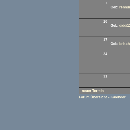
3
Geb:
rehhu
10
Geb:
diddi1
17
Geb:
brischi
24
31
neuer Termin
Forum Übersicht
» Kalender