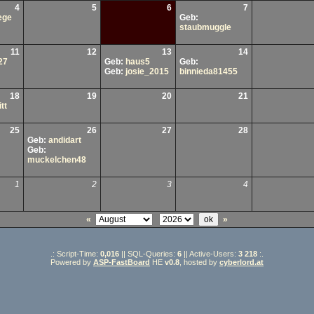
4
5
6
7
ege
Geb:
staubmuggle
11
12
13
14
27
Geb:
haus5
Geb:
Geb:
josie_2015
binnieda81455
18
19
20
21
tt
25
26
27
28
Geb:
andidart
Geb:
muckelchen48
1
2
3
4
«
»
.: Script-Time:
0,016
|| SQL-Queries:
6
|| Active-Users:
3 218
:.
Powered by
ASP-FastBoard
HE
v0.8
, hosted by
cyberlord.at