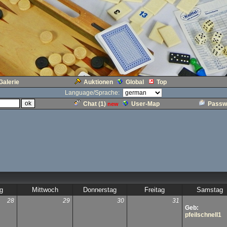
Galerie
Auktionen
Global
Top
Language/Sprache:
Chat (
1
)
User-Map
Passw
new
g
Mittwoch
Donnerstag
Freitag
Samstag
28
29
30
31
Geb:
pfeilschnell1