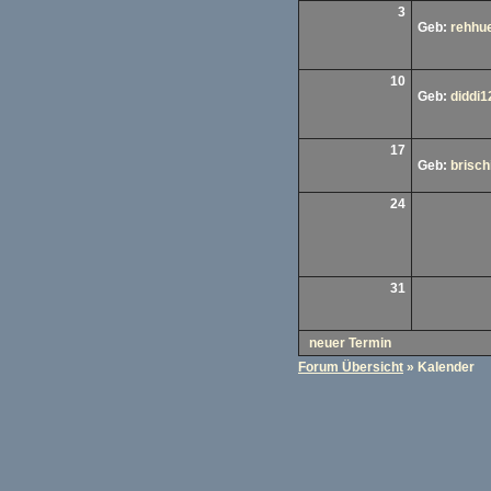
3
Geb:
rehhu
10
Geb:
diddi1
17
Geb:
brischi
24
31
neuer Termin
Forum Übersicht
» Kalender