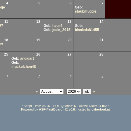
4
5
6
7
ege
Geb:
staubmuggle
11
12
13
14
27
Geb:
haus5
Geb:
Geb:
josie_2015
binnieda81455
18
19
20
21
tt
25
26
27
28
Geb:
andidart
Geb:
muckelchen48
1
2
3
4
«
»
.: Script-Time:
0,016
|| SQL-Queries:
6
|| Active-Users:
4 068
:.
Powered by
ASP-FastBoard
HE
v0.8
, hosted by
cyberlord.at