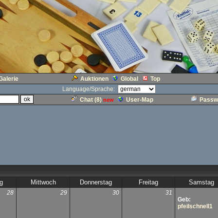
Galerie
Auktionen
Global
Top
Language/Sprache:
Chat (
8
)
User-Map
Passw
new
g
Mittwoch
Donnerstag
Freitag
Samstag
28
29
30
31
Geb:
pfeilschnell1