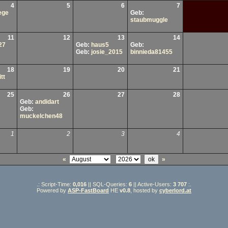
4
5
6
7
ege
Geb:
staubmuggle
11
12
13
14
27
Geb:
haus5
Geb:
Geb:
josie_2015
binnieda81455
18
19
20
21
tt
25
26
27
28
Geb:
andidart
Geb:
muckelchen48
1
2
3
4
«
»
.: Script-Time:
0,016
|| SQL-Queries:
6
|| Active-Users:
3 707
:.
Powered by
ASP-FastBoard
HE
v0.8
, hosted by
cyberlord.at