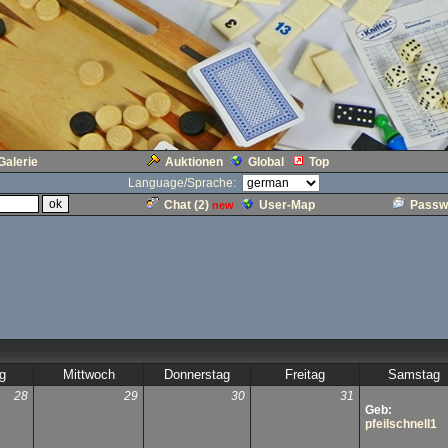
Galerie
Auktionen
Global
Top
Language/Sprache:
Chat (
2
)
User-Map
Passw
new
g
Mittwoch
Donnerstag
Freitag
Samstag
28
29
30
31
Geb:
pfeilschnell1