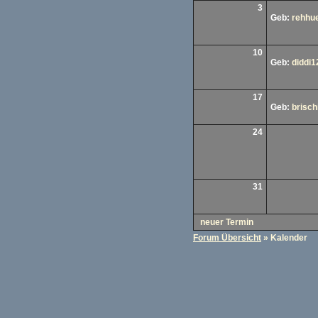
3
Geb:
rehhu
10
Geb:
diddi1
17
Geb:
brischi
24
31
neuer Termin
Forum Übersicht
» Kalender