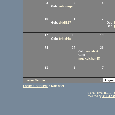
3
4
5
Geb:
rehhuege
10
11
12
Geb:
diddi127
Geb:
Geb:
17
18
19
Geb:
brischitt
24
25
26
Geb:
andidart
Geb:
muckelchen48
31
1
2
neuer Termin
«
Forum Übersicht
» Kalender
.: Script-Time:
0,016
||
Powered by
ASP-Fas