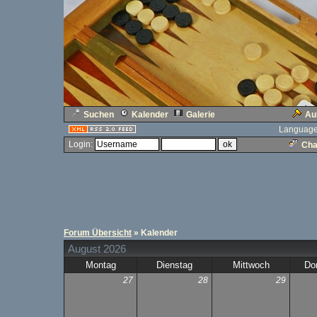
Suchen
Kalender
Galerie
Au
Language
Login:
Cha
Forum Übersicht
» Kalender
August 2026
Montag
Dienstag
Mittwoch
Do
27
28
29