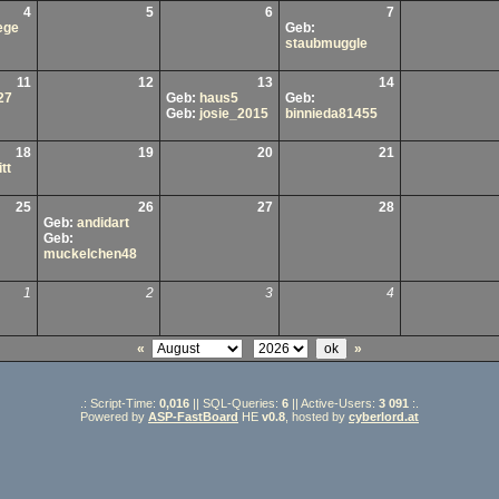
4
5
6
7
ege
Geb:
staubmuggle
11
12
13
14
27
Geb:
haus5
Geb:
Geb:
josie_2015
binnieda81455
18
19
20
21
tt
25
26
27
28
Geb:
andidart
Geb:
muckelchen48
1
2
3
4
«
»
.: Script-Time:
0,016
|| SQL-Queries:
6
|| Active-Users:
3 091
:.
Powered by
ASP-FastBoard
HE
v0.8
, hosted by
cyberlord.at