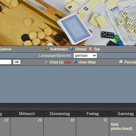
Galerie
Auktionen
Global
Top
Language/Sprache:
Chat (
1
)
User-Map
Passw
new
g
Mittwoch
Donnerstag
Freitag
Samstag
28
29
30
31
Geb:
pfeilschnell1