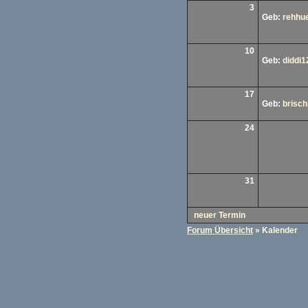
3
Geb:
rehhu
10
Geb:
diddi1
17
Geb:
brischi
24
31
neuer Termin
Forum Übersicht
» Kalender