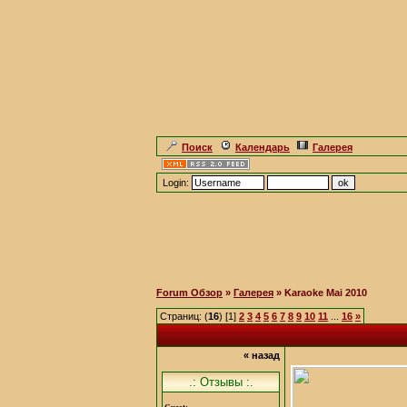
Поиск
Календарь
Галерея
Login:
Forum Обзор
»
Галерея
» Karaoke Mai 2010
Страниц: (
16
) [1]
2
3
4
5
6
7
8
9
10
11
...
16
»
« назад
.: Отзывы :.