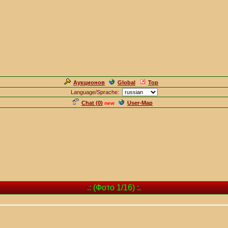
Аукционов
Global
Top
Language/Sprache:
Chat (
0
)
User-Map
new
.: (Фото 1/16) :.