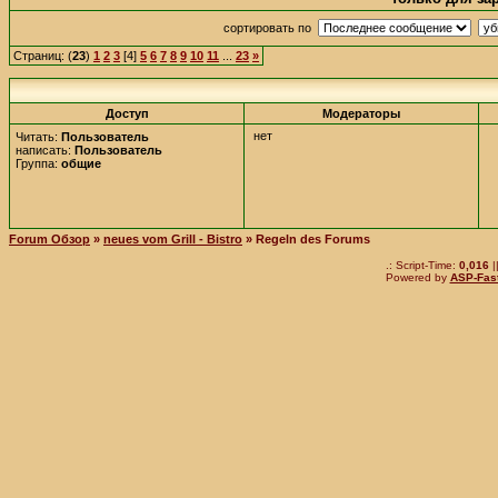
сортировать по
Страниц: (
23
)
1
2
3
[4]
5
6
7
8
9
10
11
...
23
»
Доступ
Mодераторы
нет
Читать:
Пользователь
написать:
Пользователь
Группа:
общие
Forum Обзор
»
neues vom Grill - Bistro
» Regeln des Forums
.: Script-Time:
0,016
|
Powered by
ASP-Fas