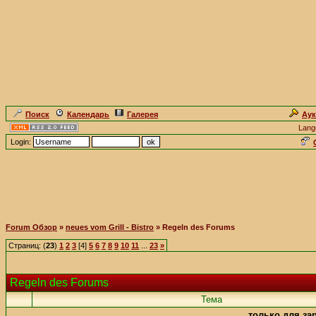
Поиск
Календарь
Галерея
Ау
Lang
Login:
Forum Обзор
»
neues vom Grill - Bistro
» Regeln des Forums
Страниц: (
23
)
1
2
3
[4]
5
6
7
8
9
10
11
...
23
»
Regeln des Forums
Teмa
только для за