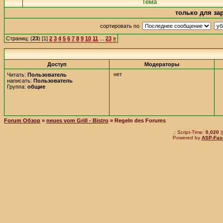
Teмa
только для за
сортировать по
Страниц: (
23
) [1]
2
3
4
5
6
7
8
9
10
11
...
23
»
Доступ
Mодераторы
нет
Читать:
Пользователь
написать:
Пользователь
Группа:
общие
Forum Обзор
»
neues vom Grill - Bistro
» Regeln des Forums
.: Script-Time:
0,020
|
Powered by
ASP-Fas