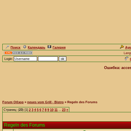
Поиск
Календарь
Галерея
Ау
Lang
Login:
Ошибка: access
Forum Обзор
»
neues vom Grill - Bistro
» Regeln des Forums
Страниц: (
23
) [1]
2
3
4
5
6
7
8
9
10
11
...
23
»
Regeln des Forums