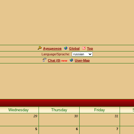
Аукционов
Global
Top
Language/Sprache:
Chat (
0
)
User-Map
new
Wednesday
Thursday
Friday
29
30
31
5
6
7