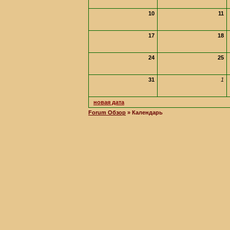
10
11
17
18
24
25
31
1
новая дата
Forum Обзор
» Календарь