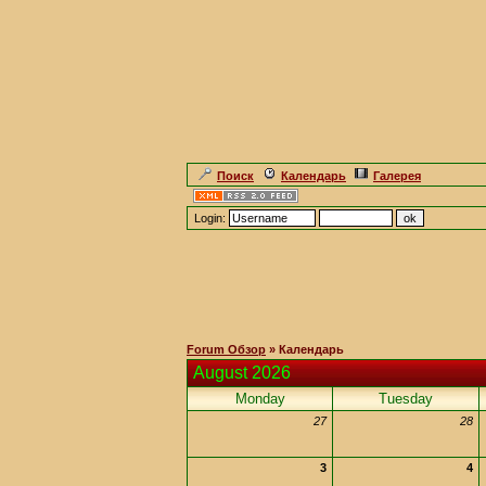
Поиск
Календарь
Галерея
Login:
Forum Обзор
» Календарь
August 2026
Monday
Tuesday
27
28
3
4