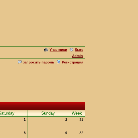
Участники
Stats
Admin
запросить пароль
Регистрация
Saturday
Sunday
Week
1
2
31
8
9
32