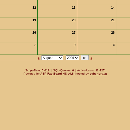
12
13
14
19
20
21
26
27
28
2
3
4
«
»
.: Script-Time:
0,016
|| SQL-Queries:
6
|| Active-Users:
11 627
:.
Powered by
ASP-FastBoard
HE
v0.8
, hosted by
cyberlord.at