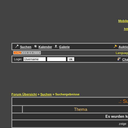
Mobile
ht
Suchen
Kalender
Galerie
Aukti
Languag
Login:
Cha
Forum Übersicht
»
Suchen
» Suchergebnisse
.: S
Thema
Es wurden k
zeige