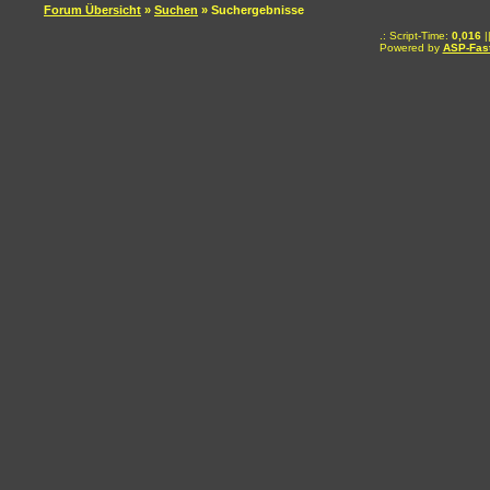
Forum Übersicht
»
Suchen
» Suchergebnisse
.: Script-Time:
0,016
|
Powered by
ASP-Fas