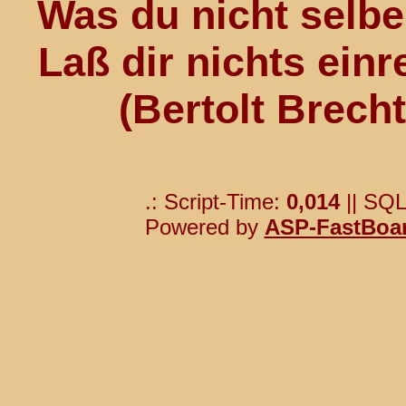
Was du nicht selber
Laß dir nichts einr
(Bertolt Brech
.: Script-Time:
0,014
|| SQL
Powered by
ASP-FastBoa