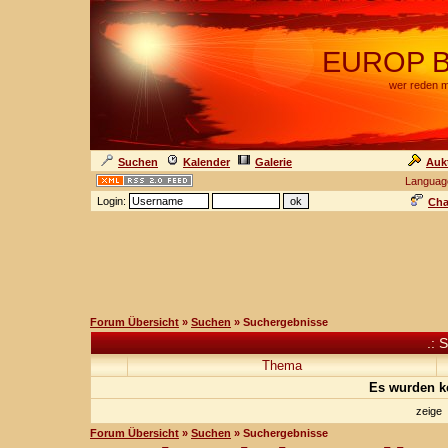
EUROP BA
wer reden m
Suchen
Kalender
Galerie
Auk
Languag
Login:
Cha
Forum Übersicht
»
Suchen
» Suchergebnisse
.: 
Thema
Es wurden k
zeige
Forum Übersicht
»
Suchen
» Suchergebnisse