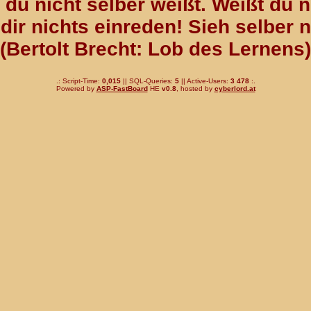
du nicht selber weißt. Weißt du n
dir nichts einreden! Sieh selber 
(Bertolt Brecht: Lob des Lernens)
.: Script-Time:
0,015
|| SQL-Queries:
5
|| Active-Users:
3 478
:.
Powered by
ASP-FastBoard
HE
v0.8
, hosted by
cyberlord.at