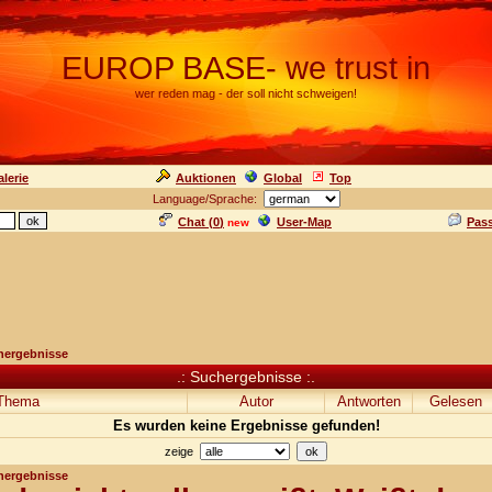
EUROP BASE- we trust in
wer reden mag - der soll nicht schweigen!
lerie
Auktionen
Global
Top
Language/Sprache:
Chat (
0
)
User-Map
Pas
new
hergebnisse
.: Suchergebnisse :.
Thema
Autor
Antworten
Gelesen
Es wurden keine Ergebnisse gefunden!
zeige
hergebnisse